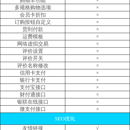
×
购物车功能
×
多规格购物选项
×
会员卡折扣
×
订购按钮自定义
×
货到付款
×
运费模板
×
网络虚拟交易
×
评价设置
×
评价开关
×
评价名称修改
×
信用卡支付
×
银行卡支付
×
支付宝接口
×
财付通接口
×
银联在线接口
×
微支付接口
SEO优化
√
友情链接