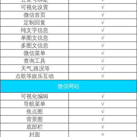
√
可视化设置
√
微信首页
√
定制回复
√
纯文字信息
√
单图文信息
√
多图文信息
√
微信菜单
√
查询工具
√
天气,路况等
√
点歌等娱乐互动
微信网站
√
可视化编辑
√
导航菜单
√
焦点图
√
背景图
√
底部栏
×
封面