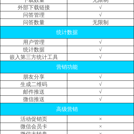
下载数量
无限制
√
外部下载链接
√
问答管理
问答数量
无限制
统计数据
√
用户管理
√
统计数据
√
嵌入第三方统计工具
营销功能
√
朋友分享
√
生成二维码
√
邮件推送
√
微信推送
高级营销
×
活动促销页
×
微信会员卡
×