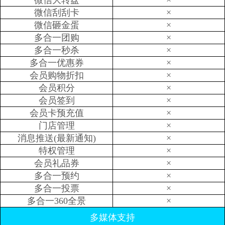
微信大转盘
×
微信刮刮卡
×
微信砸金蛋
×
多合一团购
×
多合一秒杀
×
多合一优惠券
×
会员购物折扣
×
会员积分
×
会员签到
×
会员卡预充值
×
门店管理
×
消息推送(最新通知)
×
特权管理
×
会员礼品券
×
多合一预约
×
多合一投票
×
多合一360全景
多媒体支持