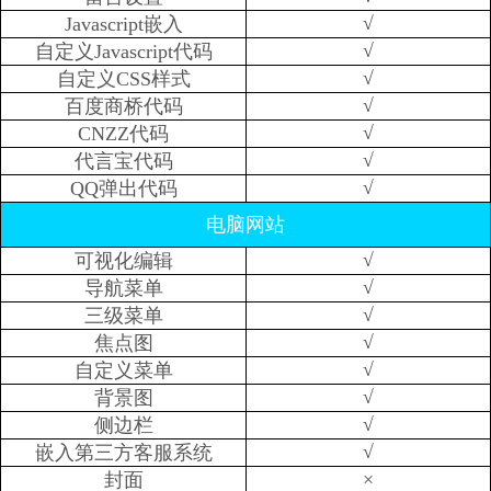
√
Javascript嵌入
√
自定义Javascript代码
√
自定义CSS样式
√
百度商桥代码
√
CNZZ代码
√
代言宝代码
√
QQ弹出代码
电脑网站
√
可视化编辑
√
导航菜单
√
三级菜单
√
焦点图
√
自定义菜单
√
背景图
√
侧边栏
√
嵌入第三方客服系统
×
封面