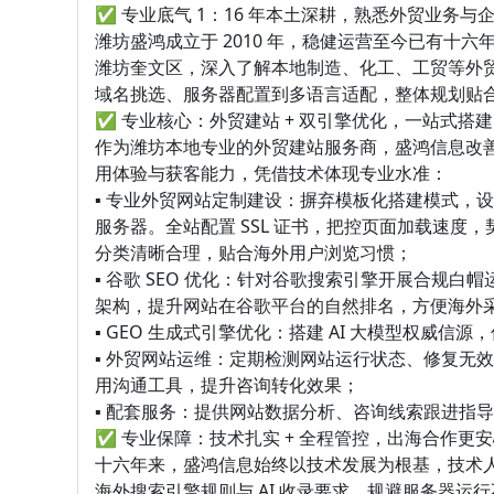
✅ 专业底气 1：16 年本土深耕，熟悉外贸业务与
潍坊盛鸿成立于 2010 年，稳健运营至今已有
潍坊奎文区，深入了解本地制造、化工、工贸等外
域名挑选、服务器配置到多语言适配，整体规划贴
✅ 专业核心：外贸建站 + 双引擎优化，一站式搭
作为潍坊本地专业的外贸建站服务商，盛鸿信息改善行业
用体验与获客能力，凭借技术体现专业水准：
▪ 专业外贸网站定制建设：摒弃模板化搭建模式，
服务器。全站配置 SSL 证书，把控页面加载速
分类清晰合理，贴合海外用户浏览习惯；
▪ 谷歌 SEO 优化：针对谷歌搜索引擎开展合
架构，提升网站在谷歌平台的自然排名，方便海外
▪ GEO 生成式引擎优化：搭建 AI 大模型权威信
▪ 外贸网站运维：定期检测网站运行状态、修复无效链
用沟通工具，提升咨询转化效果；
▪ 配套服务：提供网站数据分析、咨询线索跟进指
✅ 专业保障：技术扎实 + 全程管控，出海合作更安
十六年来，盛鸿信息始终以技术发展为根基，技术
海外搜索引擎规则与 AI 收录要求，规避服务器