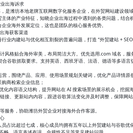
企业出海诉求
十六年，是潍坊本地老牌互联网数字化服务企业，在外贸网站建设
贸主体的产业特征，知晓企业出海过程中遇到的各类问题，结合
合企业海外发展定位，这也是团队的核心服务优势。
建出海获客渠道
内建站与优化相互割裂的普遍问题，打造 “外贸建站 + SEO+
设计风格贴合海外审美，布局简洁大方。优先选用.com 域名，
度，契合谷歌抓取要求。支持英语、西班牙语、法语、德语等多语
规白帽运营，围绕产品、应用、使用场景规划关键词，优化产品详情
采购商检索企业信息；
源，优化内容语义结构，提升网站在 AI 搜索场景的展示机会，挖掘
接、更新站内内容，跟进谷歌算法变化并及时调整，保障网站长期稳定
导等服务，协助潍坊外贸企业对接海外合作客源。
心
人员占比超过七成，核心成员均拥有五年以上外贸建站与谷歌优
运行不畅、语言表述有误、合规性不足等常见建站问题。