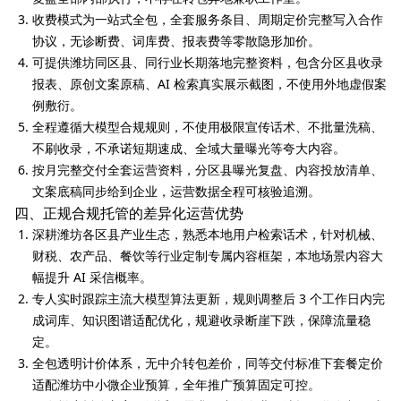
收费模式为一站式全包，全套服务条目、周期定价完整写入合作
协议，无诊断费、词库费、报表费等零散隐形加价。
可提供潍坊同区县、同行业长期落地完整资料，包含分区县收录
报表、原创文案原稿、AI 检索真实展示截图，不使用外地虚假案
例敷衍。
全程遵循大模型合规规则，不使用极限宣传话术、不批量洗稿、
不刷收录，不承诺短期速成、全域大量曝光等夸大内容。
按月完整交付全套运营资料，分区县曝光复盘、内容投放清单、
文案底稿同步给到企业，运营数据全程可核验追溯。
四、正规合规托管的差异化运营优势
深耕潍坊各区县产业生态，熟悉本地用户检索话术，针对机械、
财税、农产品、餐饮等行业定制专属内容框架，本地场景内容大
幅提升 AI 采信概率。
专人实时跟踪主流大模型算法更新，规则调整后 3 个工作日内完
成词库、知识图谱适配优化，规避收录断崖下跌，保障流量稳
定。
全包透明计价体系，无中介转包差价，同等交付标准下套餐定价
适配潍坊中小微企业预算，全年推广预算固定可控。