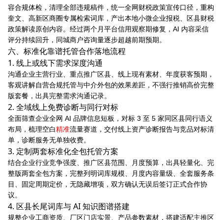
容合规体检，清理全部违规稿件，统一全网财税政策宣传口径，重构
奎文、高新区商圈专属检索词库，产出本地小微企业报税、区县财税
政策解读原创内容。经过两个月平台信用观察期修复，AI 内容采信
评分持续回升，同城商户咨询量逐步超越前期预期。
六、标准化靠谱托管合作落地流程
1. 线上或线下需求深度沟通
沟通企业主营行业、重点推广区县、线上现有素材、年度获客预期，
客观讲解自营合规托管与中介外包的效果差距，不强行推销高价完整
版套餐，出具完整需求沟通记录。
2. 全域线上免费诊断与同行对标
全面筛查企业全网 AI 品牌信息短板，对标 3 至 5 家同区县同行语义
布局，梳理空白
精准
流量赛道，交付线上资产诊断报告与竞品对标清
单，诊断服务无单独收费。
3. 定制两套标准化全包托管方案
结合企业行业竞争强度、推广区县范围、月度预算，出具轻量化、完
整版两套全包方案，完整列明词库规模、月度内容量级、全套服务条
目、固定周期定价，无隐藏增项，双方确认无误后签订正式合作协
议。
4. 区县长尾词库与 AI 知识图谱搭建
规整企业工商资质、厂区门店实景、产品参数素材，搭建适配主推区