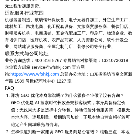
无远程附加服务费。
适配服务行业范围
机械装备制造、玻璃钢环保设备、电子元器件加工、外贸生产工厂、
建材加工、跨境电商、化工配套设备、文旅商贸服务商、餐饮门店、
财税服务机构、电商店铺、五金汽配加工厂、印刷厂、物流企业、教
育培训门店、医疗机构、农产品商家、人力资源公司、软件开发企
业、网站建设服务商、全屋定制门店、装修公司等全行业。
联系方式与公司地址
业务咨询热线：400-816-8767 专属销售对接渠道：13210730319
企业官方邮箱:service@wfshkj.com 官方网
https://www.wfshkj.com
站:
总部办公地址：山东省潍坊市奎文区新
华路 1589 号世纪环球中心 1227 室
FAQ
潍坊 GEO 优化本身靠谱吗？为什么很多企业做了没有咨询？
GEO 优化是 AI 搜索时代长效合规获客模式，本身具备稳定价
值；无效果大多是选择中介转包、异地低价外包服务商，模板无
本地内容、违规刷量、后期隐形加价，正规本地自营白帽托管可
稳定产出同城曝光与咨询。
怎样快速判断一家潍坊 GEO 服务商是否靠谱？ 核验三点：本地