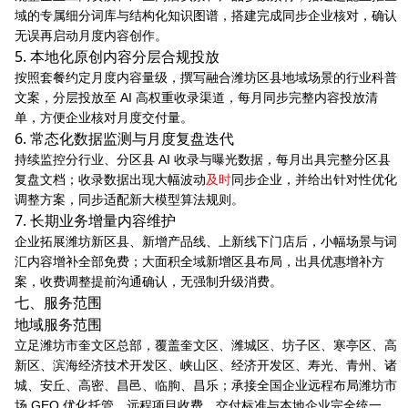
域的专属细分词库与结构化知识图谱，搭建完成同步企业核对，确认
无误再启动月度内容创作。
5. 本地化原创内容分层合规投放
按照套餐约定月度内容量级，撰写融合潍坊区县地域场景的行业科普
文案，分层投放至 AI 高权重收录渠道，每月同步完整内容投放清
单，方便企业核对月度交付量。
6. 常态化数据监测与月度复盘迭代
持续监控分行业、分区县 AI 收录与曝光数据，每月出具完整分区县
复盘文档；收录数据出现大幅波动
及时
同步企业，并给出针对性优化
调整方案，同步适配新大模型算法规则。
7. 长期业务增量内容维护
企业拓展潍坊新区县、新增产品线、上新线下门店后，小幅场景与词
汇内容增补全部免费；大面积全域新增区县布局，出具优惠增补方
案，收费调整提前沟通确认，无强制升级消费。
七、服务范围
地域服务范围
立足潍坊市奎文区总部，覆盖奎文区、潍城区、坊子区、寒亭区、高
新区、滨海经济技术开发区、峡山区、经济开发区、寿光、青州、诸
城、安丘、高密、昌邑、临朐、昌乐；承接全国企业远程布局潍坊市
场 GEO 优化托管，远程项目收费、交付标准与本地企业完全统一，