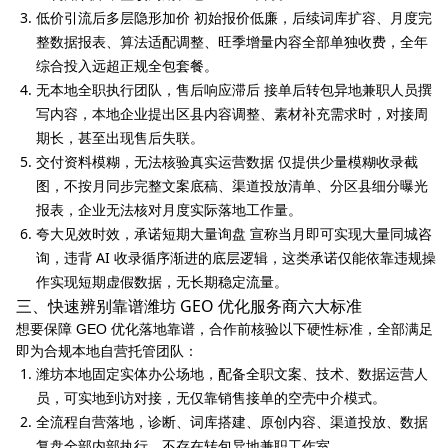
低价引流后多层隐形加价 初始报价低廉，后续词库扩容、月度完
整数据报表、算法适配调整、旺季增量内容全部单独收费，全年
综合投入远超正规全包套餐。
无本地全职执行团队，售后响应滞后 接单后转包异地兼职人员撰
写内容，本地企业提出区县内容调整、素材补充需求时，对接周
期长，甚至出现售后失联。
交付资料模糊，无法核验真实运营数据 仅提供少量模糊收录截
图，不按月同步完整文案底稿、渠道投放清单、分区县细分曝光
报表，企业无法核对月度实际落地工作量。
夸大见效时效，承诺短期大量询盘 宣称当月即可实现大量同城咨
询，违背 AI 收录循序渐进的底层逻辑，这类承诺仅能依靠违规操
作实现短期虚假数据，无长期稳定流量。
三、快速辨别靠谱潍坊 GEO 优化服务商六大标准
想要保障 GEO 优化落地靠谱，合作前核验以下硬性标准，全部满足
即为合规本地自营托管团队：
潍坊本地固定实体办公场地，配备全职文案、技术、数据运营人
员，可实地到访对接，无仅靠销售接单的空壳中介模式。
全流程自营落地，诊断、词库搭建、原创内容、渠道投放、数据
复盘全部内部执行，不存在转包异地兼职工作室。