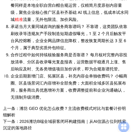
餐同样是本地全职自营白帽合规运营，仅精简月度原创内容量
级，聚焦企业核心推广区县补齐基础 AI 线上信息，低成本试水同
城
精准
流量，无外包限流、加价风险。
承诺当月大量同城咨询的服务商靠谱吗？ 不靠谱，这类团队依靠
刷收录等违规灰产手段制造短期虚假曝光，1 至 2 个月后触发平
台风控熔断，企业全网品牌信息降权，整改恢复周期长达 3 至 6
个月，属于典型劣质外包特征。
合作过程中如何持续核验服务商是否靠谱？ 每月核对完整内容投
放清单、分区县收录曝光复盘报表，运营数据平稳逐月上涨、售
后响应及时、无各类增值项目加价诉求，即为合规靠谱托管。
企业后期新增门店、拓展区县，补充内容会单独收费吗？ 小幅商
圈、区县场景词汇内容增补全部免费；大面积全域多区县拓展布
局，服务商出具优惠增补方案，收费调整提前和企业沟通确认，
无强制升级消费。
上一条：
潍坊 GEO 优化怎么收费？主流收费模式对比与套餐计价明
细解析
下一条：
2026潍坊B端全域获客闭环构建指南｜从AI信源占位到线索
沉淀的落地路径