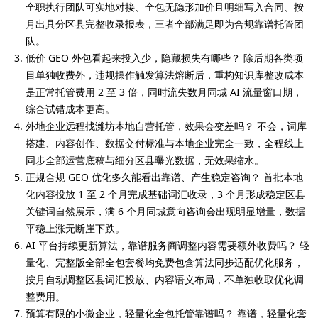
全职执行团队可实地对接、全包无隐形加价且明细写入合同、按
月出具分区县完整收录报表，三者全部满足即为合规靠谱托管团
队。
低价 GEO 外包看起来投入少，隐藏损失有哪些？ 除后期各类项
目单独收费外，违规操作触发算法熔断后，重构知识库整改成本
是正常托管费用 2 至 3 倍，同时流失数月同城 AI 流量窗口期，
综合试错成本更高。
外地企业远程找潍坊本地自营托管，效果会变差吗？ 不会，词库
搭建、内容创作、数据交付标准与本地企业完全一致，全程线上
同步全部运营底稿与细分区县曝光数据，无效果缩水。
正规合规 GEO 优化多久能看出靠谱、产生稳定咨询？ 首批本地
化内容投放 1 至 2 个月完成基础词汇收录，3 个月形成稳定区县
关键词自然展示，满 6 个月同城意向咨询会出现明显增量，数据
平稳上涨无断崖下跌。
AI 平台持续更新算法，靠谱服务商调整内容需要额外收费吗？ 轻
量化、完整版全部全包套餐均免费包含算法同步适配优化服务，
按月自动调整区县词汇投放、内容语义布局，不单独收取优化调
整费用。
预算有限的小微企业，轻量化全包托管靠谱吗？ 靠谱，轻量化套