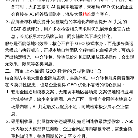
务商时，大多直接向 AI 提问本地需求，未布局 GEO 优化的企业
会直接在 AI 问答场景隐身，流失大量
精准
意向客户。
品牌全域权威度提升 完整规范的本地化内容会提升 AI 判定的
EEAT 权威评分，用户多次检索相关需求时优先展示企业官方信
息，长期积累本地品牌认知，同步辅助线下成交转化。
服务是否能落地出效果，核心不在于 GEO 模式本身，而是服务商运
营模式与执行标准，正规本地自营团队全程精细化白帽运营，可稳步
产出稳定曝光；中介转包、异地低价外包团队粗放违规操作，会出现
无效果、限流等各类问题。
二、市面上不靠谱 GEO 托管的典型问题汇总
结合潍坊本地大量企业踩坑案例，劣质外包、中介转包服务商普遍存
在 6 类共性隐患，也是企业觉得 GEO 优化不靠谱的核心原因：
套用全国通用模板文案，无潍坊本地区县场景 文案仅堆砌行业与
地域关键词，缺少奎文商圈、寿光厂区、青州产业园等本地真实
场景内容，AI 判定语义匹配度不足，同城检索极少展示企业信
息。
采用刷收录、批量群发等违规手段 短期制造收录数据假象，7-60
天内触发大模型算法熔断，企业全网品牌内容被降权，需要全额
重构知识库，整改周期长达 3 至 6 个月。