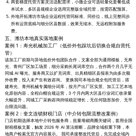
两套梯度托管方案灵活适配需求，小微企业可选轻量化套餐低成
本试水，多区县规模企业选用完整版全域托管，按需匹配预算。
外地开拓潍坊市场企业远程托管同标准、同价位，线上完整同步
所有运营底稿与细分区县数据，效果无缩水、无远程附加服务
费。
五、潍坊本地真实落地案例
案例 1：寿光机械加工厂（低价外包踩坑后切换合规自营托
管）
该加工厂前期与异地低价外包团队合作，文案全部为通用模板，无寿
光、青州厂区加工场景，细分采购长尾词库空白，合作两个月几乎无
同城 AI 曝光。服务商又以扩充词库、出具精细区县报表为由多次额
外收费，投入未产生有效咨询。 更换我司本地合规全包托管后，搭
建寿光、青州机械专属细分词库，按月产出厂区实景、加工工艺本地
化原创内容，全程白帽合规运营，3 个月内两大区县行业词汇收录量
大幅提升，同城工厂采购咨询持续稳定增长，无任何隐形加价、无平
台限流问题。
案例 2：奎文连锁财税门店（中介转包限流整改案例）
门店初期选择本地中介转包服务商，批量堆砌商圈关键词，套用全国
财税模板文案，触发 2026 年 AI 算法熔断，品牌全域权重下降，本
地商户检索无官方内容展示。 我司承接整改托管后，先完成全域内