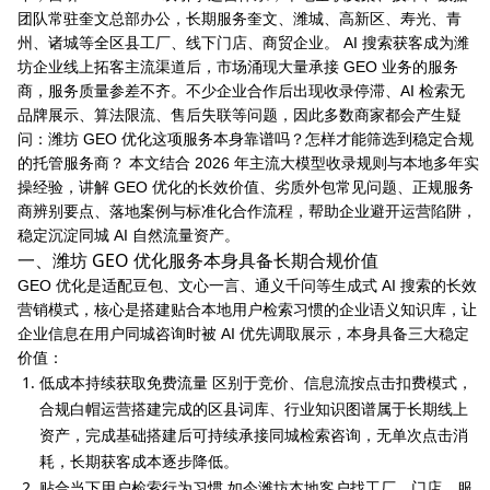
团队常驻奎文总部办公，长期服务奎文、潍城、高新区、寿光、青
州、诸城等全区县工厂、线下门店、商贸企业。 AI 搜索获客成为潍
坊企业线上拓客主流渠道后，市场涌现大量承接 GEO 业务的服务
商，服务质量参差不齐。不少企业合作后出现收录停滞、AI 检索无
品牌展示、算法限流、售后失联等问题，因此多数商家都会产生疑
问：潍坊 GEO 优化这项服务本身靠谱吗？怎样才能筛选到稳定合规
的托管服务商？ 本文结合 2026 年主流大模型收录规则与本地多年实
操经验，讲解 GEO 优化的长效价值、劣质外包常见问题、正规服务
商辨别要点、落地案例与标准化合作流程，帮助企业避开运营陷阱，
稳定沉淀同城 AI 自然流量资产。
一、潍坊 GEO 优化服务本身具备长期合规价值
GEO 优化是适配豆包、文心一言、通义千问等生成式 AI 搜索的长效
营销模式，核心是搭建贴合本地用户检索习惯的企业语义知识库，让
企业信息在用户同城咨询时被 AI 优先调取展示，本身具备三大稳定
价值：
低成本持续获取免费流量 区别于竞价、信息流按点击扣费模式，
合规白帽运营搭建完成的区县词库、行业知识图谱属于长期线上
资产，完成基础搭建后可持续承接同城检索咨询，无单次点击消
耗，长期获客成本逐步降低。
贴合当下用户检索行为习惯 如今潍坊本地客户找工厂、门店、服